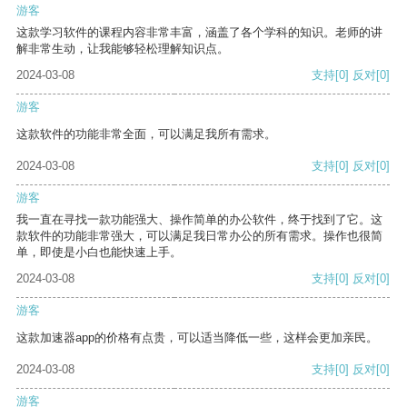
游客
这款学习软件的课程内容非常丰富，涵盖了各个学科的知识。老师的讲
解非常生动，让我能够轻松理解知识点。
2024-03-08
支持
[0]
反对
[0]
游客
这款软件的功能非常全面，可以满足我所有需求。
2024-03-08
支持
[0]
反对
[0]
游客
我一直在寻找一款功能强大、操作简单的办公软件，终于找到了它。这
款软件的功能非常强大，可以满足我日常办公的所有需求。操作也很简
单，即使是小白也能快速上手。
2024-03-08
支持
[0]
反对
[0]
游客
这款加速器app的价格有点贵，可以适当降低一些，这样会更加亲民。
2024-03-08
支持
[0]
反对
[0]
游客