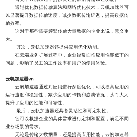
通过优化数据传输算法和网络优化技术，云帆加速器可
以显著提升数据传输速度，减少数据传输延迟，提高数据传
输效率。
这对于那些需要频繁传输大量数据的企业来说，意义重
大。
其次，云帆加速器还提供应用优化功能。
在云端业务扩展过程中，企业经常面临应用性能低下的
问题，影响了员工的工作效率和用户的使用体验。
云帆加速器vn
云帆加速器通过对应用进行深度优化，可以提高应用的
运行速度和稳定性，减少应用的卡顿和崩溃情况，从而大大
提升了应用的性能和可靠性。
最后，云帆加速器还具备灵活性和可定制性。
它可以根据企业的具体需求进行定制和配置，满足不同
业务场景的需求。
无论是传输大数据量，还是提高应用性能，云帆加速器