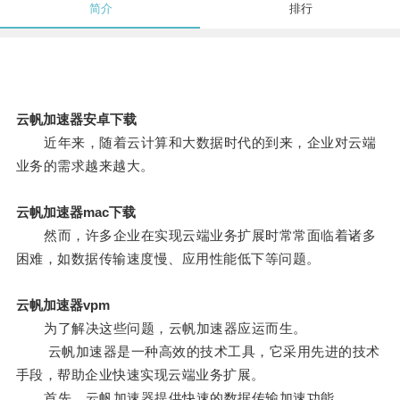
简介
排行
云帆加速器安卓下载
近年来，随着云计算和大数据时代的到来，企业对云端
业务的需求越来越大。
云帆加速器mac下载
然而，许多企业在实现云端业务扩展时常常面临着诸多
困难，如数据传输速度慢、应用性能低下等问题。
云帆加速器vpm
为了解决这些问题，云帆加速器应运而生。
云帆加速器是一种高效的技术工具，它采用先进的技术
手段，帮助企业快速实现云端业务扩展。
首先，云帆加速器提供快速的数据传输加速功能。