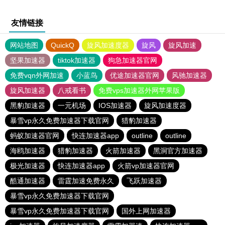
友情链接
网站地图
QuickQ
旋风加速度器
旋风
旋风加速
坚果加速器
tiktok加速器
狗急加速器官网
免费vqn外网加速
小蓝鸟
优途加速器官网
风驰加速器
旋风加速器
八戒看书
免费vps加速器外网苹果版
黑豹加速器
一元机场
IOS加速器
旋风加速度器
暴雪vp永久免费加速器下载官网
猎豹加速器
蚂蚁加速器官网
快连加速器app
outline
outline
海鸥加速器
猎豹加速器
火箭加速器
黑洞官方加速器
极光加速器
快连加速器app
火箭vp加速器官网
酷通加速器
雷霆加速免费永久
飞跃加速器
暴雪vp永久免费加速器下载官网
暴雪vp永久免费加速器下载官网
国外上网加速器