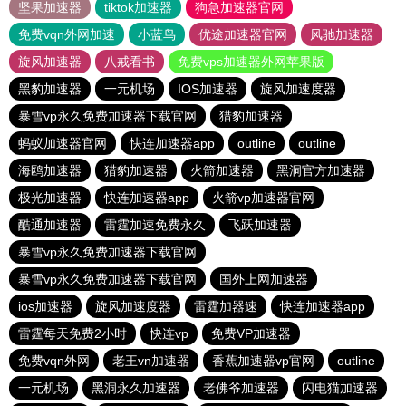
坚果加速器
tiktok加速器
狗急加速器官网
免费vqn外网加速
小蓝鸟
优途加速器官网
风驰加速器
旋风加速器
八戒看书
免费vps加速器外网苹果版
黑豹加速器
一元机场
IOS加速器
旋风加速度器
暴雪vp永久免费加速器下载官网
猎豹加速器
蚂蚁加速器官网
快连加速器app
outline
outline
海鸥加速器
猎豹加速器
火箭加速器
黑洞官方加速器
极光加速器
快连加速器app
火箭vp加速器官网
酷通加速器
雷霆加速免费永久
飞跃加速器
暴雪vp永久免费加速器下载官网
暴雪vp永久免费加速器下载官网
国外上网加速器
ios加速器
旋风加速度器
雷霆加器速
快连加速器app
雷霆每天免费2小时
快连vp
免费VP加速器
免费vqn外网
老王vn加速器
香蕉加速器vp官网
outline
一元机场
黑洞永久加速器
老佛爷加速器
闪电猫加速器