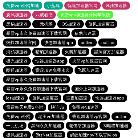
免费vqn外网加速
小蓝鸟
优途加速器官网
风驰加速器
旋风加速器
八戒看书
免费vps加速器外网苹果版
黑豹加速器
一元机场
IOS加速器
旋风加速度器
暴雪vp永久免费加速器下载官网
猎豹加速器
蚂蚁加速器官网
快连加速器app
outline
outline
海鸥加速器
猎豹加速器
火箭加速器
黑洞官方加速器
极光加速器
快连加速器app
火箭vp加速器官网
酷通加速器
雷霆加速免费永久
飞跃加速器
暴雪vp永久免费加速器下载官网
暴雪vp永久免费加速器下载官网
国外上网加速器
ios加速器
旋风加速度器
雷霆加器速
快连加速器app
雷霆每天免费2小时
快连vp
免费VP加速器
免费vqn外网
老王vn加速器
香蕉加速器vp官网
outline
一元机场
黑洞永久加速器
老佛爷加速器
闪电猫加速器
极风加速器
BitzNet加速器
蚂蚁加速npv下载官网ios