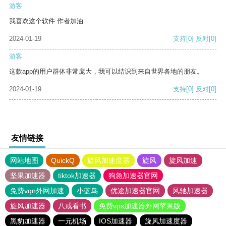
游客
我喜欢这个软件 作者加油
2024-01-19
支持
[0]
反对
[0]
游客
这款app的用户群体非常庞大，我可以结识到来自世界各地的朋友。
2024-01-19
支持
[0]
反对
[0]
友情链接
网站地图
QuickQ
旋风加速度器
旋风
旋风加速
坚果加速器
tiktok加速器
狗急加速器官网
免费vqn外网加速
小蓝鸟
优途加速器官网
风驰加速器
旋风加速器
八戒看书
免费vps加速器外网苹果版
黑豹加速器
一元机场
IOS加速器
旋风加速度器