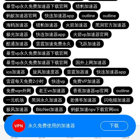
暴雪vp永久免费加速器下载官网
猎豹加速器
蚂蚁加速器官网
快连加速器app
outline
outline
海鸥加速器
猎豹加速器
火箭加速器
黑洞官方加速器
极光加速器
快连加速器app
火箭vp加速器官网
酷通加速器
雷霆加速免费永久
飞跃加速器
暴雪vp永久免费加速器下载官网
暴雪vp永久免费加速器下载官网
国外上网加速器
ios加速器
旋风加速度器
雷霆加器速
快连加速器app
雷霆每天免费2小时
快连vp
免费VP加速器
免费vqn外网
老王vn加速器
香蕉加速器vp官网
outline
一元机场
黑洞永久加速器
老佛爷加速器
闪电猫加速器
极风加速器
BitzNet加速器
蚂蚁加速npv下载官网ios
蜜蜂加速器
永久免费使用的加速器
下载
0.954904s
首页
安卓
苹果
排行
推荐