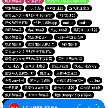
旋风加速器
八戒看书
免费vps加速器外网苹果版
黑豹加速器
一元机场
IOS加速器
旋风加速度器
暴雪vp永久免费加速器下载官网
猎豹加速器
蚂蚁加速器官网
快连加速器app
outline
outline
海鸥加速器
猎豹加速器
火箭加速器
黑洞官方加速器
极光加速器
快连加速器app
火箭vp加速器官网
酷通加速器
雷霆加速免费永久
飞跃加速器
暴雪vp永久免费加速器下载官网
暴雪vp永久免费加速器下载官网
国外上网加速器
ios加速器
旋风加速度器
雷霆加器速
快连加速器app
雷霆每天免费2小时
快连vp
免费VP加速器
免费vqn外网
老王vn加速器
香蕉加速器vp官网
outline
一元机场
黑洞永久加速器
老佛爷加速器
闪电猫加速器
极风加速器
BitzNet加速器
蚂蚁加速npv下载官网ios
蜜蜂加速器
永久免费使用的加速器
下载