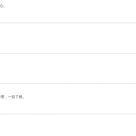
心。
合理，一目了然。