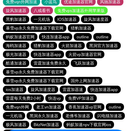
免费vqn外网加速
小蓝鸟
优途加速器官网
风驰加速器
旋风加速器
八戒看书
免费vps加速器外网苹果版
黑豹加速器
一元机场
IOS加速器
旋风加速度器
暴雪vp永久免费加速器下载官网
猎豹加速器
蚂蚁加速器官网
快连加速器app
outline
outline
海鸥加速器
猎豹加速器
火箭加速器
黑洞官方加速器
极光加速器
快连加速器app
火箭vp加速器官网
酷通加速器
雷霆加速免费永久
飞跃加速器
暴雪vp永久免费加速器下载官网
暴雪vp永久免费加速器下载官网
国外上网加速器
ios加速器
旋风加速度器
雷霆加器速
快连加速器app
雷霆每天免费2小时
快连vp
免费VP加速器
免费vqn外网
老王vn加速器
香蕉加速器vp官网
outline
一元机场
黑洞永久加速器
老佛爷加速器
闪电猫加速器
极风加速器
BitzNet加速器
蚂蚁加速npv下载官网ios