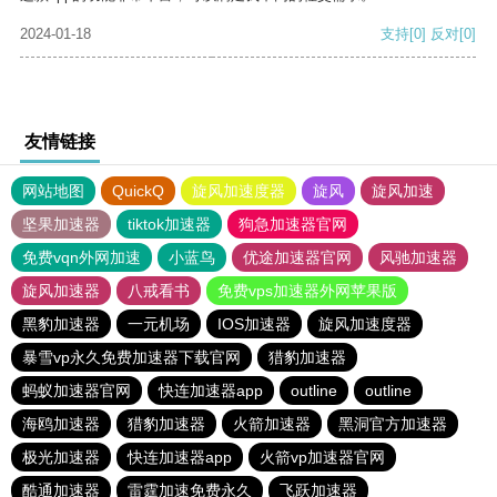
2024-01-18
支持
[0]
反对
[0]
友情链接
网站地图
QuickQ
旋风加速度器
旋风
旋风加速
坚果加速器
tiktok加速器
狗急加速器官网
免费vqn外网加速
小蓝鸟
优途加速器官网
风驰加速器
旋风加速器
八戒看书
免费vps加速器外网苹果版
黑豹加速器
一元机场
IOS加速器
旋风加速度器
暴雪vp永久免费加速器下载官网
猎豹加速器
蚂蚁加速器官网
快连加速器app
outline
outline
海鸥加速器
猎豹加速器
火箭加速器
黑洞官方加速器
极光加速器
快连加速器app
火箭vp加速器官网
酷通加速器
雷霆加速免费永久
飞跃加速器