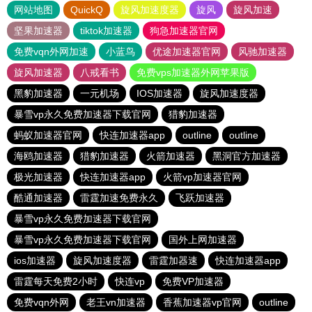
网站地图
QuickQ
旋风加速度器
旋风
旋风加速
坚果加速器
tiktok加速器
狗急加速器官网
免费vqn外网加速
小蓝鸟
优途加速器官网
风驰加速器
旋风加速器
八戒看书
免费vps加速器外网苹果版
黑豹加速器
一元机场
IOS加速器
旋风加速度器
暴雪vp永久免费加速器下载官网
猎豹加速器
蚂蚁加速器官网
快连加速器app
outline
outline
海鸥加速器
猎豹加速器
火箭加速器
黑洞官方加速器
极光加速器
快连加速器app
火箭vp加速器官网
酷通加速器
雷霆加速免费永久
飞跃加速器
暴雪vp永久免费加速器下载官网
暴雪vp永久免费加速器下载官网
国外上网加速器
ios加速器
旋风加速度器
雷霆加器速
快连加速器app
雷霆每天免费2小时
快连vp
免费VP加速器
免费vqn外网
老王vn加速器
香蕉加速器vp官网
outline