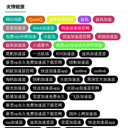
友情链接
网站地图
QuickQ
旋风加速度器
旋风
旋风加速
坚果加速器
tiktok加速器
狗急加速器官网
免费vqn外网加速
小蓝鸟
优途加速器官网
风驰加速器
旋风加速器
八戒看书
免费vps加速器外网苹果版
黑豹加速器
一元机场
IOS加速器
旋风加速度器
暴雪vp永久免费加速器下载官网
猎豹加速器
蚂蚁加速器官网
快连加速器app
outline
outline
海鸥加速器
猎豹加速器
火箭加速器
黑洞官方加速器
极光加速器
快连加速器app
火箭vp加速器官网
酷通加速器
雷霆加速免费永久
飞跃加速器
暴雪vp永久免费加速器下载官网
暴雪vp永久免费加速器下载官网
国外上网加速器
ios加速器
旋风加速度器
雷霆加器速
快连加速器app