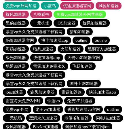
免费vqn外网加速
小蓝鸟
优途加速器官网
风驰加速器
旋风加速器
八戒看书
免费vps加速器外网苹果版
黑豹加速器
一元机场
IOS加速器
旋风加速度器
暴雪vp永久免费加速器下载官网
猎豹加速器
蚂蚁加速器官网
快连加速器app
outline
outline
海鸥加速器
猎豹加速器
火箭加速器
黑洞官方加速器
极光加速器
快连加速器app
火箭vp加速器官网
酷通加速器
雷霆加速免费永久
飞跃加速器
暴雪vp永久免费加速器下载官网
暴雪vp永久免费加速器下载官网
国外上网加速器
ios加速器
旋风加速度器
雷霆加器速
快连加速器app
雷霆每天免费2小时
快连vp
免费VP加速器
免费vqn外网
老王vn加速器
香蕉加速器vp官网
outline
一元机场
黑洞永久加速器
老佛爷加速器
闪电猫加速器
极风加速器
BitzNet加速器
蚂蚁加速npv下载官网ios