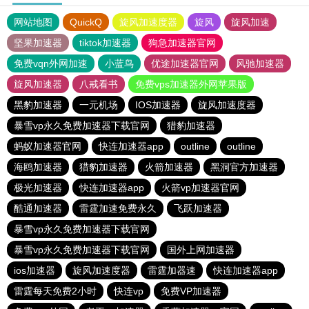
网站地图
QuickQ
旋风加速度器
旋风
旋风加速
坚果加速器
tiktok加速器
狗急加速器官网
免费vqn外网加速
小蓝鸟
优途加速器官网
风驰加速器
旋风加速器
八戒看书
免费vps加速器外网苹果版
黑豹加速器
一元机场
IOS加速器
旋风加速度器
暴雪vp永久免费加速器下载官网
猎豹加速器
蚂蚁加速器官网
快连加速器app
outline
outline
海鸥加速器
猎豹加速器
火箭加速器
黑洞官方加速器
极光加速器
快连加速器app
火箭vp加速器官网
酷通加速器
雷霆加速免费永久
飞跃加速器
暴雪vp永久免费加速器下载官网
暴雪vp永久免费加速器下载官网
国外上网加速器
ios加速器
旋风加速度器
雷霆加器速
快连加速器app
雷霆每天免费2小时
快连vp
免费VP加速器