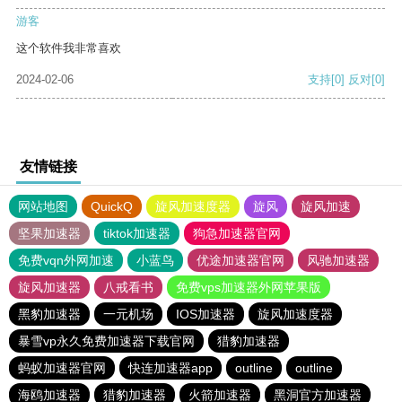
游客
这个软件我非常喜欢
2024-02-06
支持
[0]
反对
[0]
友情链接
网站地图
QuickQ
旋风加速度器
旋风
旋风加速
坚果加速器
tiktok加速器
狗急加速器官网
免费vqn外网加速
小蓝鸟
优途加速器官网
风驰加速器
旋风加速器
八戒看书
免费vps加速器外网苹果版
黑豹加速器
一元机场
IOS加速器
旋风加速度器
暴雪vp永久免费加速器下载官网
猎豹加速器
蚂蚁加速器官网
快连加速器app
outline
outline
海鸥加速器
猎豹加速器
火箭加速器
黑洞官方加速器