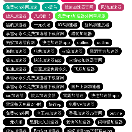
免费vqn外网加速
小蓝鸟
优途加速器官网
风驰加速器
旋风加速器
八戒看书
免费vps加速器外网苹果版
黑豹加速器
一元机场
IOS加速器
旋风加速度器
暴雪vp永久免费加速器下载官网
猎豹加速器
蚂蚁加速器官网
快连加速器app
outline
outline
海鸥加速器
猎豹加速器
火箭加速器
黑洞官方加速器
极光加速器
快连加速器app
火箭vp加速器官网
酷通加速器
雷霆加速免费永久
飞跃加速器
暴雪vp永久免费加速器下载官网
暴雪vp永久免费加速器下载官网
国外上网加速器
ios加速器
旋风加速度器
雷霆加器速
快连加速器app
雷霆每天免费2小时
快连vp
免费VP加速器
免费vqn外网
老王vn加速器
香蕉加速器vp官网
outline
一元机场
黑洞永久加速器
老佛爷加速器
闪电猫加速器
极风加速器
BitzNet加速器
蚂蚁加速npv下载官网ios