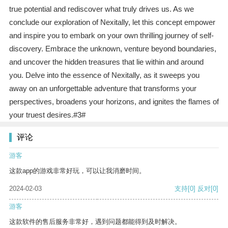
true potential and rediscover what truly drives us. As we
conclude our exploration of Nexitally, let this concept empower
and inspire you to embark on your own thrilling journey of self-
discovery. Embrace the unknown, venture beyond boundaries,
and uncover the hidden treasures that lie within and around
you. Delve into the essence of Nexitally, as it sweeps you
away on an unforgettable adventure that transforms your
perspectives, broadens your horizons, and ignites the flames of
your truest desires.#3#
评论
游客
这款app的游戏非常好玩，可以让我消磨时间。
2024-02-03
支持
[0]
反对
[0]
游客
这款软件的售后服务非常好，遇到问题都能得到及时解决。