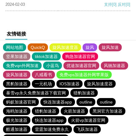
2024-02-03
支持
[0]
反对
[0]
友情链接
网站地图
QuickQ
旋风加速度器
旋风
旋风加速
坚果加速器
tiktok加速器
狗急加速器官网
免费vqn外网加速
小蓝鸟
优途加速器官网
风驰加速器
旋风加速器
八戒看书
免费vps加速器外网苹果版
黑豹加速器
一元机场
IOS加速器
旋风加速度器
暴雪vp永久免费加速器下载官网
猎豹加速器
蚂蚁加速器官网
快连加速器app
outline
outline
海鸥加速器
猎豹加速器
火箭加速器
黑洞官方加速器
极光加速器
快连加速器app
火箭vp加速器官网
酷通加速器
雷霆加速免费永久
飞跃加速器