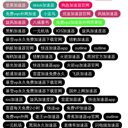
坚果加速器
tiktok加速器
狗急加速器官网
免费vqn外网加速
小蓝鸟
优途加速器官网
风驰加速器
旋风加速器
八戒看书
免费vps加速器外网苹果版
黑豹加速器
一元机场
IOS加速器
旋风加速度器
暴雪vp永久免费加速器下载官网
猎豹加速器
蚂蚁加速器官网
快连加速器app
outline
outline
海鸥加速器
猎豹加速器
火箭加速器
黑洞官方加速器
极光加速器
快连加速器app
火箭vp加速器官网
酷通加速器
雷霆加速免费永久
飞跃加速器
暴雪vp永久免费加速器下载官网
暴雪vp永久免费加速器下载官网
国外上网加速器
ios加速器
旋风加速度器
雷霆加器速
快连加速器app
雷霆每天免费2小时
快连vp
免费VP加速器
免费vqn外网
老王vn加速器
香蕉加速器vp官网
outline
一元机场
黑洞永久加速器
老佛爷加速器
闪电猫加速器