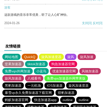
游客
这款游戏的音乐非常优美，听了让人心旷神怡。
2024-01-26
支持
[0]
反对
[0]
友情链接
网站地图
QuickQ
旋风加速度器
旋风
旋风加速
坚果加速器
tiktok加速器
狗急加速器官网
免费vqn外网加速
小蓝鸟
优途加速器官网
风驰加速器
旋风加速器
八戒看书
免费vps加速器外网苹果版
黑豹加速器
一元机场
IOS加速器
旋风加速度器
暴雪vp永久免费加速器下载官网
猎豹加速器
蚂蚁加速器官网
快连加速器app
outline
outline