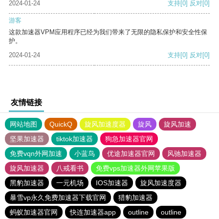
2024-01-24
支持
[0]
反对
[0]
游客
这款加速器VPM应用程序已经为我们带来了无限的隐私保护和安全性保
护。
2024-01-24
支持
[0]
反对
[0]
友情链接
网站地图
QuickQ
旋风加速度器
旋风
旋风加速
坚果加速器
tiktok加速器
狗急加速器官网
免费vqn外网加速
小蓝鸟
优途加速器官网
风驰加速器
旋风加速器
八戒看书
免费vps加速器外网苹果版
黑豹加速器
一元机场
IOS加速器
旋风加速度器
暴雪vp永久免费加速器下载官网
猎豹加速器
蚂蚁加速器官网
快连加速器app
outline
outline