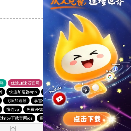
支持
[0]
反对
[0]
支持
[0]
反对
[0]
鸟
优途加速器官网
风驰加速器
旋风加速器
八戒看书
网
快连加速器app
outline
outline
海鸥加速器
飞跃加速器
暴雪vp永久免费加速器下载官网
快连vp
免费VP加速器
免费vqn外网
老王vn加速器
速npv下载官网ios
蜜蜂加速器