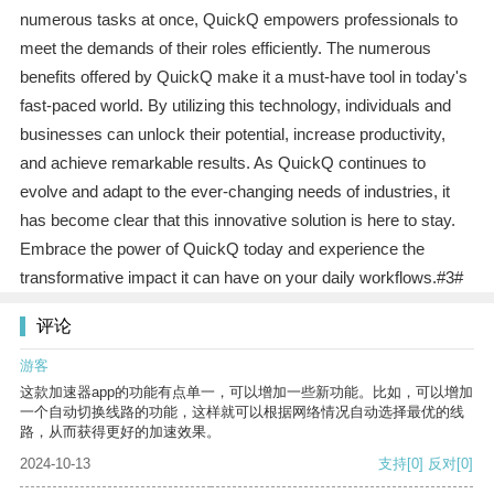
numerous tasks at once, QuickQ empowers professionals to
meet the demands of their roles efficiently. The numerous
benefits offered by QuickQ make it a must-have tool in today's
fast-paced world. By utilizing this technology, individuals and
businesses can unlock their potential, increase productivity,
and achieve remarkable results. As QuickQ continues to
evolve and adapt to the ever-changing needs of industries, it
has become clear that this innovative solution is here to stay.
Embrace the power of QuickQ today and experience the
transformative impact it can have on your daily workflows.#3#
评论
游客
这款加速器app的功能有点单一，可以增加一些新功能。比如，可以增加
一个自动切换线路的功能，这样就可以根据网络情况自动选择最优的线
路，从而获得更好的加速效果。
2024-10-13
支持
[0]
反对
[0]