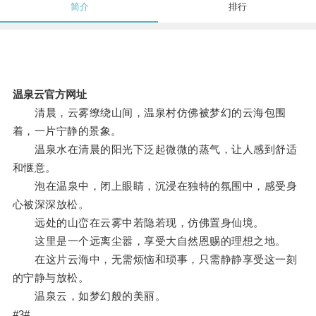
简介
排行
温泉云官方网址
清晨，云雾缭绕山间，温泉村仿佛被梦幻的云海包围
着，一片宁静的景象。
温泉水在清晨的阳光下泛起微微的蒸气，让人感到舒适
和惬意。
泡在温泉中，闭上眼睛，沉浸在独特的氛围中，感受身
心被深深放松。
远处的山峦在云雾中若隐若现，仿佛置身仙境。
这里是一个远离尘嚣，享受大自然恩赐的理想之地。
在这片云海中，无需烦恼和琐事，只需静静享受这一刻
的宁静与放松。
温泉云，如梦幻般的美丽。
#3#