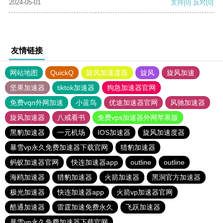
2024-05-01
支持
[0]
反对
[0]
友情链接
网站地图
QuickQ
旋风加速度器
旋风
旋风加速
坚果加速器
tiktok加速器
狗急加速器官网
免费vqn外网加速
小蓝鸟
优途加速器官网
风驰加速器
旋风加速器
八戒看书
免费vps加速器外网苹果版
黑豹加速器
一元机场
IOS加速器
旋风加速度器
暴雪vp永久免费加速器下载官网
猎豹加速器
蚂蚁加速器官网
快连加速器app
outline
outline
海鸥加速器
猎豹加速器
火箭加速器
黑洞官方加速器
极光加速器
快连加速器app
火箭vp加速器官网
酷通加速器
雷霆加速免费永久
飞跃加速器
暴雪vp永久免费加速器下载官网