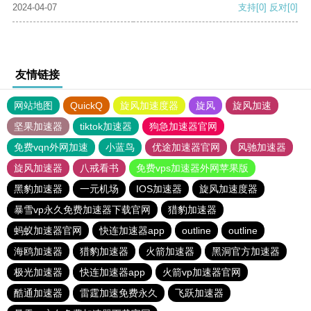
2024-04-07
支持
[0]
反对
[0]
友情链接
网站地图
QuickQ
旋风加速度器
旋风
旋风加速
坚果加速器
tiktok加速器
狗急加速器官网
免费vqn外网加速
小蓝鸟
优途加速器官网
风驰加速器
旋风加速器
八戒看书
免费vps加速器外网苹果版
黑豹加速器
一元机场
IOS加速器
旋风加速度器
暴雪vp永久免费加速器下载官网
猎豹加速器
蚂蚁加速器官网
快连加速器app
outline
outline
海鸥加速器
猎豹加速器
火箭加速器
黑洞官方加速器
极光加速器
快连加速器app
火箭vp加速器官网
酷通加速器
雷霆加速免费永久
飞跃加速器